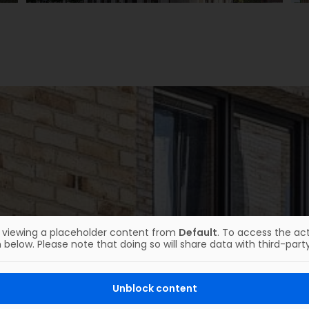
HighPark Berlijn aan de
Potsdamer Platz
Details
y viewing a placeholder content from
Default
. To access the act
 below. Please note that doing so will share data with third-party
UNSERE REFERENZEN
sere Referenzen ausze
Unblock content