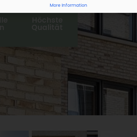
More Information
lle
Höchste
n
Qualität