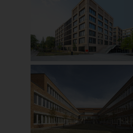
W&W Campus
Kornwestheim
Details