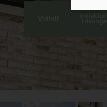
Individue
Vielfalt
Lösunge