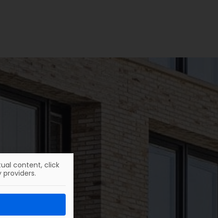
HighPark Berlin am
Potsdamer Platz
Details
ual content, click
 providers.
ichnet: