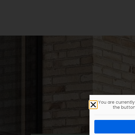
Neubau Amtsgericht
Günzburg
Details
You are currentl
the button
Was un