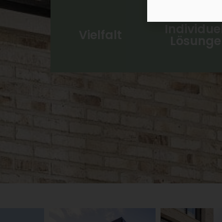
Individue
Vielfalt
Lösunge