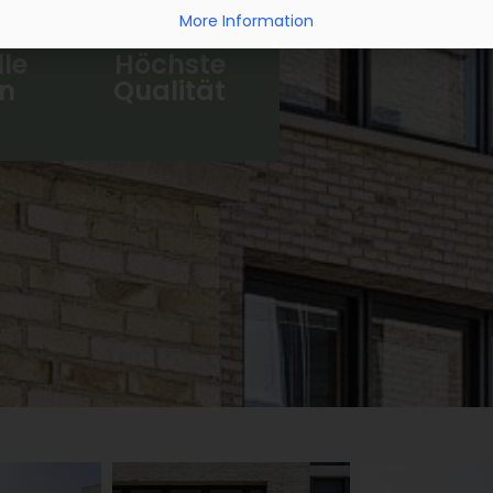
More Information
lle
Höchste
n
Qualität