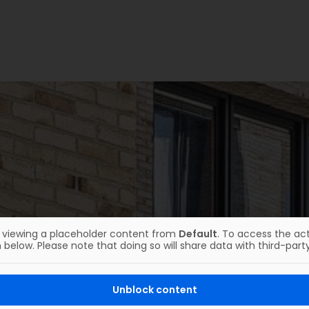
Johann-Pachelbel-
Realschule / Staatliche
Fachoberschule II,
Nürnberg
Details
y viewing a placeholder content from
Default
. To access the act
UNSERE REFERENZEN
 below. Please note that doing so will share data with third-party
sere Referenzen ausze
Unblock content