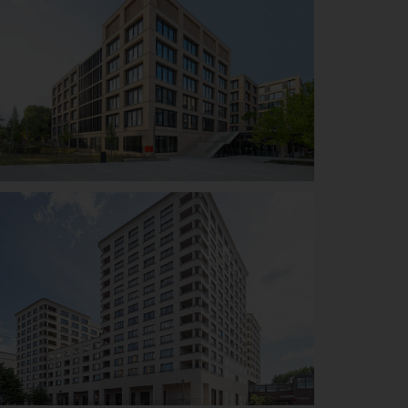
W&W Campus
Kornwestheim
Details