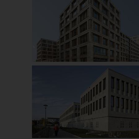
ESO East Side Office,
Berlin-Friedrichshain
Details