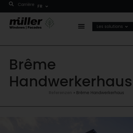
Carrière
FR
NL
Les solutions
Brême
Handwerkerhaus
Referenzen
»
Brême Handwerkerhaus