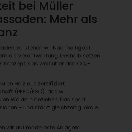
eit bei Müller
assaden: Mehr als
lanz
ssaden
verstehen wir Nachhaltigkeit
ern als Verantwortung. Deshalb setzen
s Konzept, das weit über den CO₂-
eßlich Holz aus
zertifiziert
chaft
(PEFC/FSC), das wir
len Wäldern beziehen. Das spart
onen – und stärkt gleichzeitig lokale
zen wir auf modernste Anlagen: