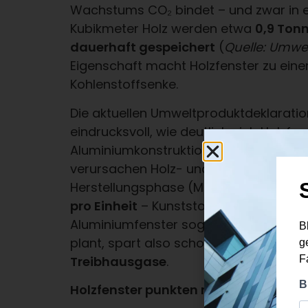
Wachstums CO₂ bindet – und zwar in e
Kubikmeter Holz werden etwa
0,9 Ton
dauerhaft gespeichert
(
Quelle: Umw
Eigenschaft macht Holzfenster zu eine
Kohlenstoffsenke.
Die aktuellen Umweltproduktdeklaratio
eindrucksvoll, wie deutlich sich Holzfe
Aluminiumkonstruktionen abheben. La
verursachen Holz- und Holz-Alu-Fenste
Herstellungsphase (Module A1–A3) nu
pro Einheit
– Kunststofffenster liegen
Aluminiumfenster sogar bei über
200 
plant, spart also schon vor dem Einba
Treibhausgase
.
Holzfenster punkten mit: