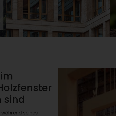
 im
olzfenster
 sind
on während seines