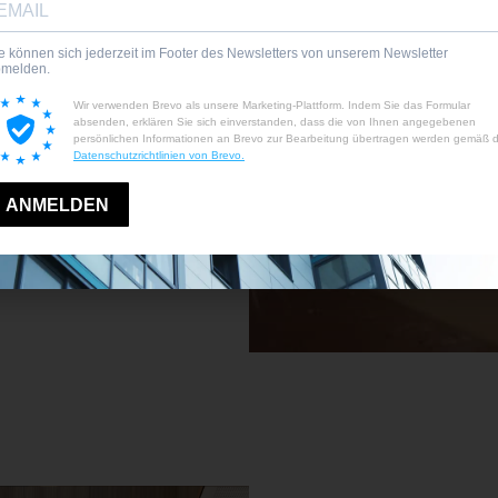
 aller gängigen
nte
reislaufwirtschaft und
e ein kleiner
 Sie dafür auf Qualität