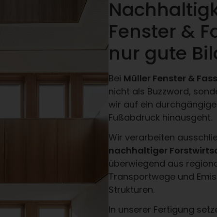
Nachhaltigk
Fenster & F
nur gute Bi
Bei
Müller Fenster & Fa
nicht als Buzzword, sond
wir auf ein durchgängige
Fußabdruck hinausgeht.
Wir verarbeiten ausschli
nachhaltiger Forstwirts
überwiegend aus regiona
Transportwege und Emissi
Strukturen.
In unserer Fertigung set