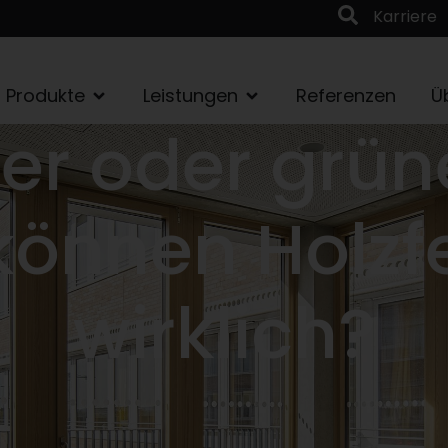
Karriere
Produkte
Leistungen
Referenzen
Ü
ler oder grün
önnen Holzf
wirklich?