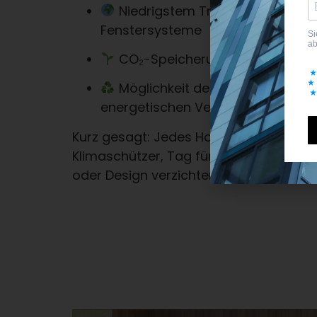
Niedrigstem Treibhauspotenzial
Fenstersysteme
CO₂-Speicherung über Jahrzeh
Möglichkeit der vollständigen K
energetischen Verwertung
Kurz gesagt: Jedes Holzfenster wirkt wi
Klimaschützer, Tag für Tag – ohne dass
oder Design verzichten müssen.