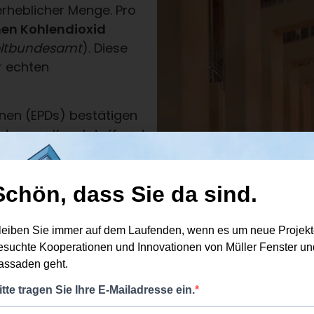
rheblicher Menge. Pro
nen Kohlendioxid
eltbundesamt
). Diese
r echten
nen (EPDs) bestätigen
nster von Kunststoff- oder
ut
ÖKOBAUDAT
r in der
r
31 kg CO₂-Äquivalente
 zwischen
80 und 100 kg
,
kg
. Wer hier bewusst
u
bis zu 85 Prozent