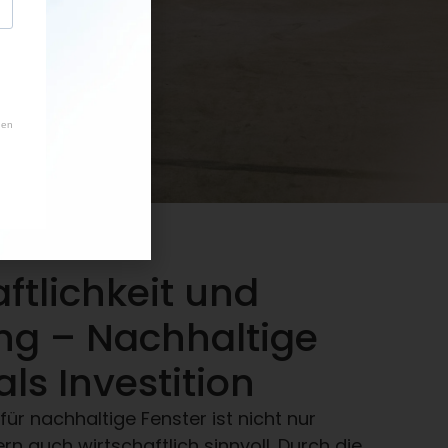
ftlichkeit und
ng – Nachhaltige
als Investition
für nachhaltige Fenster ist nicht nur
rn auch wirtschaftlich sinnvoll. Durch die