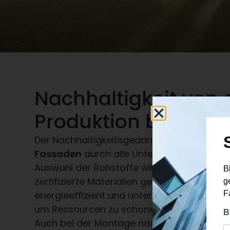
Nachhaltigkeit von 
Produktion bis zur 
Der Nachhaltigkeitsgedanke zieht sich bei
Fassaden
durch alle Unternehmensbereiche
Auswahl der Rohstoffe wird auf umweltfre
zertifizierte Materialien geachtet. Die Produ
energieeffizient und unter Einsatz modern
um Ressourcen zu schonen und Emissionen
Auch bei der Montage nachhaltiger Fenster