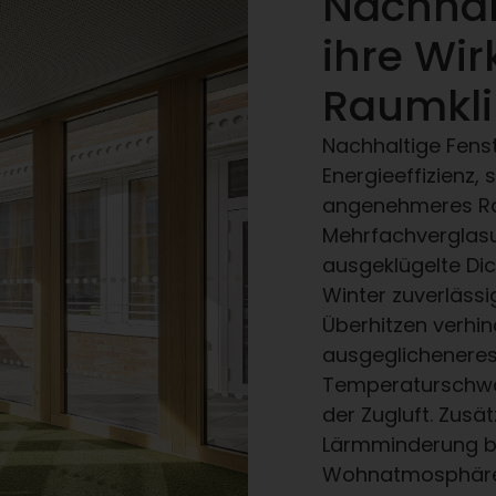
Nachhal
ihre Wi
Raumkl
Nachhaltige Fenst
Energieeffizienz,
angenehmeres Ra
Mehrfachverglasu
ausgeklügelte Di
Winter zuverläss
Überhitzen verhind
ausgeglicheneres
Temperaturschwa
der Zugluft. Zusä
Lärmminderung be
Wohnatmosphäre,