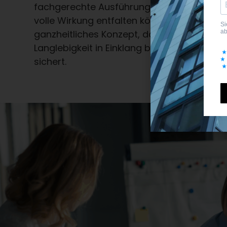
fachgerechte Ausführung geachtet, damit 
volle Wirkung entfalten können. So entsteht
ganzheitliches Konzept, das Umwelt, Quali
Langlebigkeit in Einklang bringt und Ihnen la
sichert.