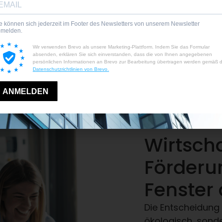
die Systeme ihre
 ein
tät und
ngfristig Vorteile
Wirtscha
Förderu
Fenster 
Die Entscheidung 
ökologisch, sonde