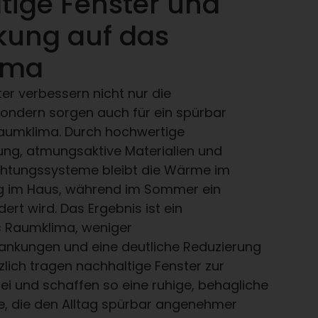
tige Fenster und
rkung auf das
ima
er verbessern nicht nur die
 sondern sorgen auch für ein spürbar
umklima. Durch hochwertige
ng, atmungsaktive Materialien und
chtungssysteme bleibt die Wärme im
ig im Haus, während im Sommer ein
ert wird. Das Ergebnis ist ein
 Raumklima, weniger
nkungen und eine deutliche Reduzierung
tzlich tragen nachhaltige Fenster zur
i und schaffen so eine ruhige, behagliche
 die den Alltag spürbar angenehmer