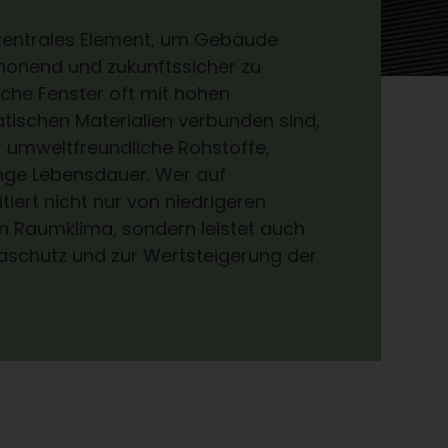
 zentrales Element, um Gebäude
chonend und zukunftssicher zu
che Fenster oft mit hohen
tischen Materialien verbunden sind,
f umweltfreundliche Rohstoffe,
ange Lebensdauer. Wer auf
itiert nicht nur von niedrigeren
n Raumklima, sondern leistet auch
maschutz und zur Wertsteigerung der