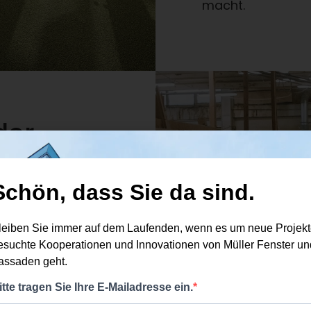
macht.
der
Montage
Müller Fenster &
. Bereits bei der
undliche,
ktion erfolgt
ster Technologien,
 zu minimieren.
 wird auf eine