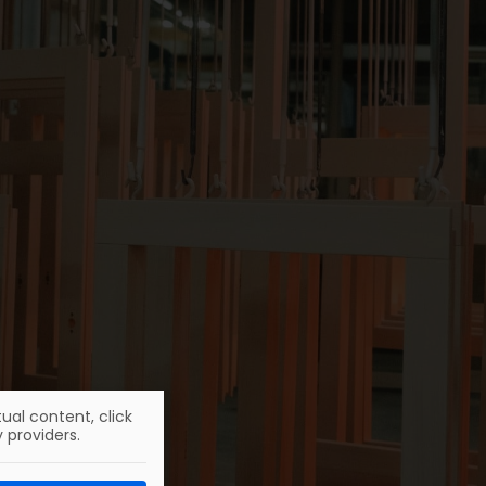
ual content, click
 providers.