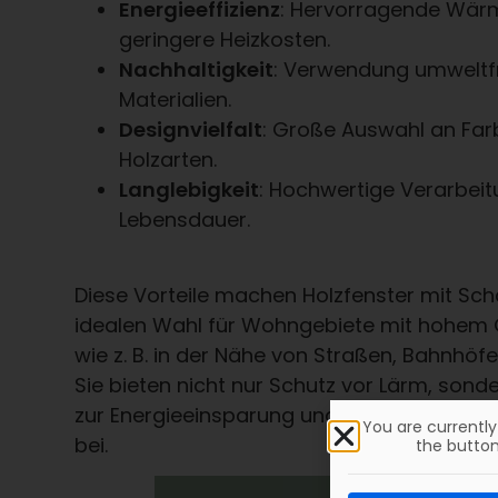
Energieeffizienz
: Hervorragende Wä
geringere Heizkosten.
Nachhaltigkeit
: Verwendung umweltf
Materialien.
Designvielfalt
: Große Auswahl an Fa
Holzarten.
Langlebigkeit
: Hochwertige Verarbeit
Lebensdauer.
Diese Vorteile machen Holzfenster mit Scha
idealen Wahl für Wohngebiete mit hohem
wie z. B. in der Nähe von Straßen, Bahnhöf
Sie bieten nicht nur Schutz vor Lärm, sond
zur Energieeinsparung und zur Wertsteige
You are currentl
bei.
the button