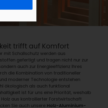
eit trifft auf Komfort
er mit Schallschutz werden aus
toffen gefertigt und tragen nicht nur zur
ndern auch zur Energieeffizienz Ihres
ch die Kombination von traditioneller
und moderner Technologie entstehen
hl ökologisch als auch funktional
ltigkeit ist für uns eine Priorität, weshalb
 Holz aus kontrollierter Forstwirtschaft
cken Sie auch unsere
Holz-Aluminium-