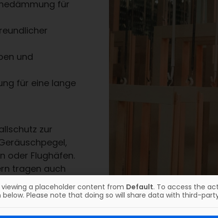
rmedämmung für
reundlicher
rben und
ung für eine lange
llschutz zur
 Geräuschpegel,
en oder Flughäfen.
ern tragen auch
rung Ihres Hauses
y viewing a placeholder content from
Default
. To access the act
 below. Please note that doing so will share data with third-party