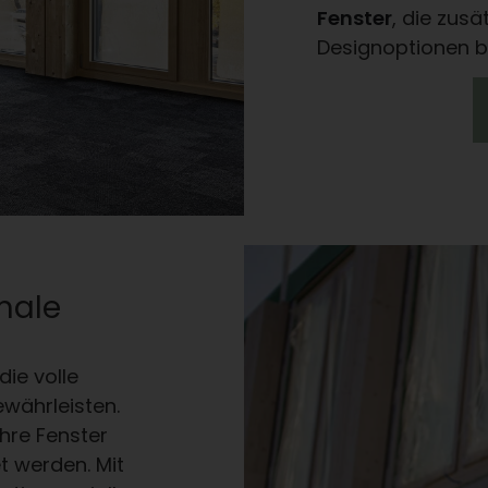
Fenster
, die zusä
Designoptionen b
male
die volle
ewährleisten.
hre Fenster
t werden. Mit