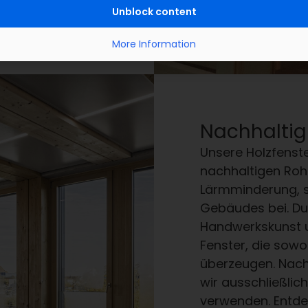
ordern
Unblock content
More Information
Nachhaltigk
Unsere Holzfenst
nachhaltigen Rohs
Lärmminderung, so
Gebäudes bei. Dur
Handwerkskunst 
Fenster, die sowo
überzeugen. Nachha
wir ausschließlich
verwenden. Entde