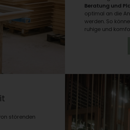
Beratung und P
optimal an die 
werden. So können
ruhige und komf
it
 von störenden