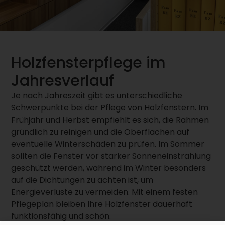
Holzfensterpflege im
Jahresverlauf
Je nach Jahreszeit gibt es unterschiedliche
Schwerpunkte bei der Pflege von Holzfenstern. Im
Frühjahr und Herbst empfiehlt es sich, die Rahmen
gründlich zu reinigen und die Oberflächen auf
eventuelle Winterschäden zu prüfen. Im Sommer
sollten die Fenster vor starker Sonneneinstrahlung
geschützt werden, während im Winter besonders
auf die Dichtungen zu achten ist, um
Energieverluste zu vermeiden. Mit einem festen
Pflegeplan bleiben Ihre Holzfenster dauerhaft
funktionsfähig und schön.