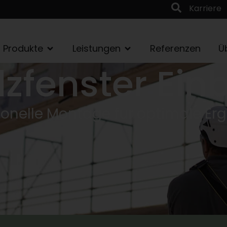
Karriere
Produkte
Leistungen
Referenzen
Ü
lzfenster Ein
ionelle Montage für optimale Er