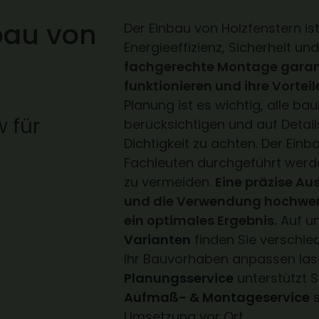
bau von
Der Einbau von Holzfenstern ist
Energieeffizienz, Sicherheit un
fachgerechte Montage garanti
funktionieren und ihre Vorteile
Planung ist es wichtig, alle b
 für
berücksichtigen und auf Det
Dichtigkeit zu achten. Der Ein
Fachleuten durchgeführt werd
zu vermeiden.
Eine präzise Au
und die Verwendung hochwerti
ein optimales Ergebnis.
Auf un
Varianten
finden Sie verschied
Ihr Bauvorhaben anpassen las
Planungsservice
unterstützt 
Aufmaß- & Montageservice
s
Umsetzung vor Ort.