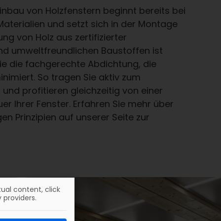
Einbau von Holzfenstern beginnt bereits bei
aterialien und setzt sich in der Montage
ng von Holz aus zertifizierter
nd umweltfreundlichen Baustoffen ist
ie die fachgerechte Abdichtung, die
inimiert. So tragen Sie aktiv zum
und profitieren gleichzeitig von einer
r Ihrer Fenster. Erfahren Sie mehr über
en Prinzipien auf unserer Seite zur
ual content, click
 providers.