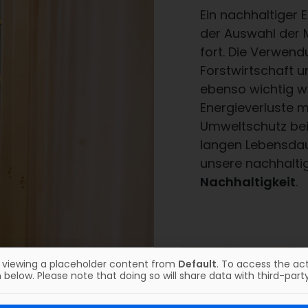
Ein nachhaltiger 
der Auswahl der M
fort. Die Verwendu
Forstwirtschaft u
ebenso wichtig w
Energieverluste m
Umweltschutz bei 
langen Lebensdaue
unsere nachhaltig
Nachhaltigkeit
.
y viewing a placeholder content from
Default
. To access the act
 below. Please note that doing so will share data with third-party