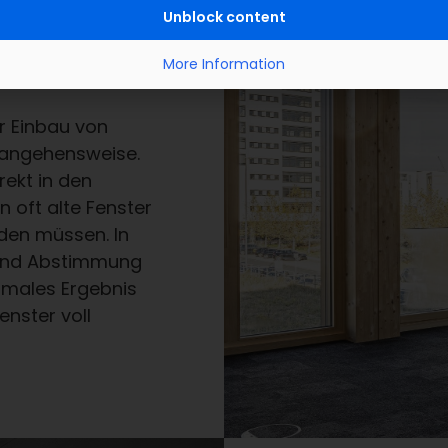
 im
Unblock content
More Information
r Einbau von
erangehensweise.
rekt in den
 oft alte Fenster
en müssen. In
g und Abstimmung
imales Ergebnis
enster voll