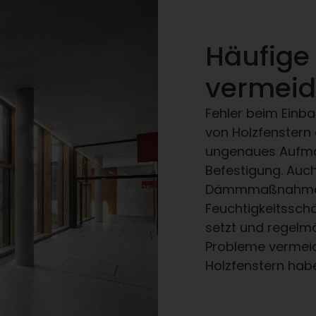
Häufige
vermei
Fehler beim Einb
von Holzfenstern 
ungenaues Aufma
Befestigung. Auc
Dämmmaßnahmen 
Feuchtigkeitssch
setzt und regelmä
Probleme vermeid
Holzfenstern hab