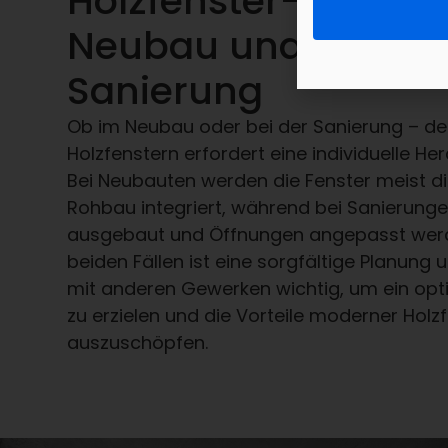
Holzfenster-Einbau
Neubau und bei der
Sanierung
Ob im Neubau oder bei der Sanierung – de
Holzfenstern erfordert eine individuelle H
Bei Neubauten werden die Fenster meist di
Rohbau integriert, während bei Sanierungen
ausgebaut und Öffnungen angepasst werd
beiden Fällen ist eine sorgfältige Planun
mit anderen Gewerken wichtig, um ein opt
zu erzielen und die Vorteile moderner Holzf
auszuschöpfen.