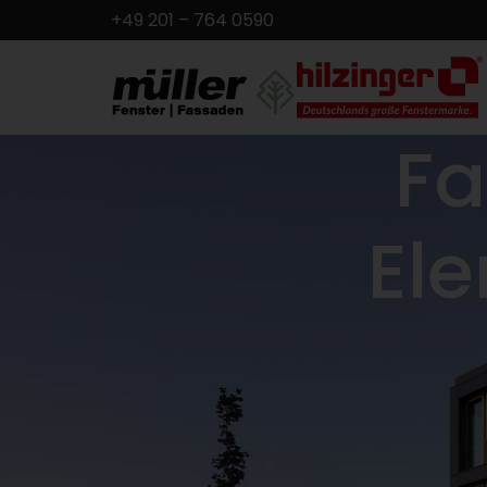
+49 201 – 764 0590
Fa
El