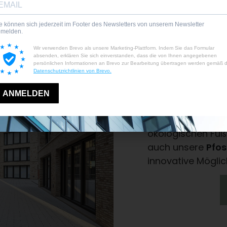
Nachhaltigk
Element-Fassaden 
sie ressourceneff
hervorragende W
hochwertiger Isol
Ihres Gebäudes de
Umwelt und Ihre B
Fassadenlösunge
Umweltstandards 
ökologischen Fuß
auch unsere
Pfo
innovative Möglic