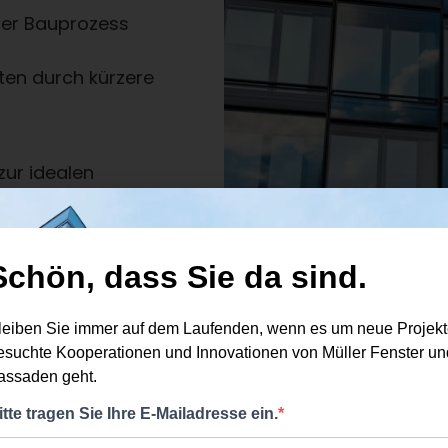
er Bauprozess
ten durch kürzere
ur idealen
z, Qualität und
ordern