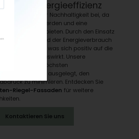
eit und Energieeffizienz
tragen aktiv zur Nachhaltigkeit bei, da
izient gefertigt werden und eine
ärmedämmung bieten. Durch den Einsatz
iermaterialien wird der Energieverbrauch
utlich reduziert, was sich positiv auf die
etriebskosten auswirkt. Unsere
n entsprechen höchsten
und sind darauf ausgelegt, den
abdruck zu minimieren. Entdecken Sie
sten-Riegel-Fassaden
für weitere
hkeiten.
Kontaktieren Sie uns