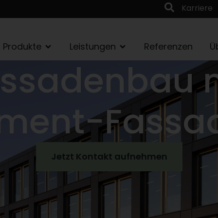
Karriere
Produkte
Leistungen
Referenzen
Ü
ssadenbau 
ement-Fassa
Jetzt Kontakt aufnehmen