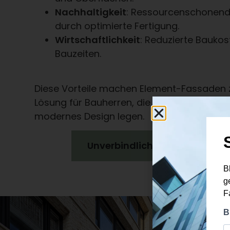
Nachhaltigkeit
: Ressourcenschonend
durch optimierte Fertigung.
Wirtschaftlichkeit
: Reduzierte Baukos
Bauzeiten.
Diese Vorteile machen Element-Fassaden z
Lösung für Bauherren, die Wert auf Effizien
modernes Design legen.
Unverbindliches Angebot anf